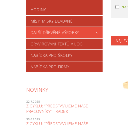
NA 
HODINY
MÍSY, MISKY DLABANÉ
DALŠÍ DŘEVĚNÉ VÝROBKY
NEJLEV
GRAVÍROVÁNÍ TEXTŮ A LOG
NABÍDKA PRO ŠKOLKY
NABÍDKA PRO FIRMY
NOVINKY
22.7.2025
Z CYKLU: “PŘEDSTAVUJEME NAŠE
PRACOVNÍKY” - RADEK
30.6.2025
Z CYKLU: “PŘEDSTAVUJEME NAŠE