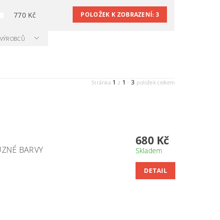
770
Kč
POLOŽEK K ZOBRAZENÍ:
3
A VÝROBCŮ
1
1
3
Stránka
z
-
položek celkem
680 Kč
ŮZNÉ BARVY
Skladem
DETAIL