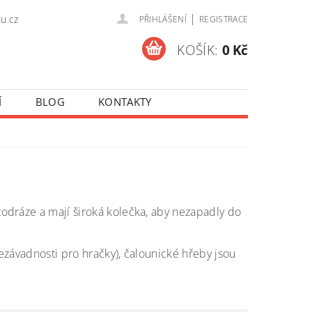
|
u.cz
PŘIHLÁŠENÍ
REGISTRACE
KOŠÍK:
0 Kč
Í
BLOG
KONTAKTY
utodráze a mají široká kolečka, aby nezapadly do
ezávadnosti pro hračky), čalounické hřeby jsou