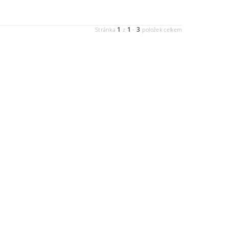
1
1
3
Stránka
z
-
položek celkem