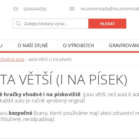
vruzovemsadu@vruzovemsad
604644056
U
O NAŠÍ DÍLNĚ
O VÝROBCÍCH
GRAVÍROVÁN
dřevěná auta
auta větší (i na písek)
TA VĚTŠÍ (I NA PÍSEK)
é hračky vhodné i na pískoviště
(jsou větší, než auta k a
 každé auto je ručně vyrobený originál
jsou
bezpečné
(barvy, které používáme mají atest zdravotní n
řitlučené, neodpadávají.