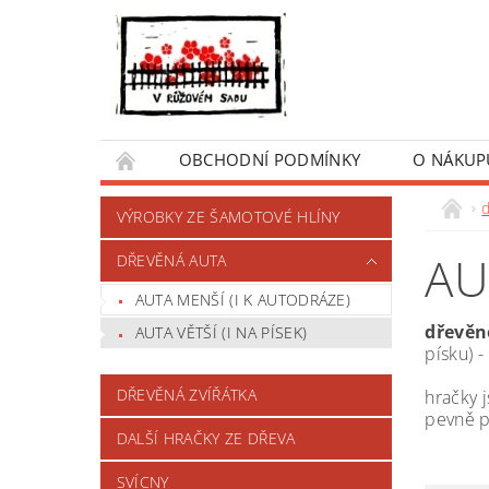
OBCHODNÍ PODMÍNKY
O NÁKUP
VÝROBKY ZE ŠAMOTOVÉ HLÍNY
AU
DŘEVĚNÁ AUTA
AUTA MENŠÍ (I K AUTODRÁZE)
dřevěn
AUTA VĚTŠÍ (I NA PÍSEK)
písku) -
DŘEVĚNÁ ZVÍŘÁTKA
hračky 
pevně p
DALŠÍ HRAČKY ZE DŘEVA
SVÍCNY