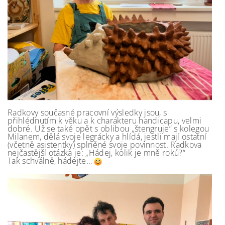
Radkovy současné pracovní výsledky jsou, s
přihlédnutím k věku a k charakteru handicapu, velmi
dobré. Už se také opět s oblibou „štengruje“ s kolegou
Milanem, dělá svoje legrácky a hlídá, jestli mají ostatní
(včetně asistentky) splněné svoje povinnost. Radkova
nejčastější otázka je: „Hádej, kolik je mně roků?“
Tak schválně, hádejte…