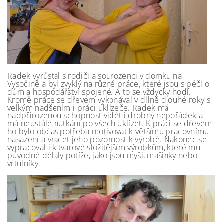
Radek vyrůstal s rodiči a sourozenci v domku na
Vysočině a byl zvyklý na různé práce, které jsou s péčí o
dům a hospodářství spojené. A to se vždycky hodí.
Kromě práce se dřevem vykonával v dílně dlouhé roky s
velkým nadšením i práci uklízeče. Radek má
nadpřirozenou schopnost vidět i drobný nepořádek a
má neustálé nutkání po všech uklízet. K práci se dřevem
ho bylo občas potřeba motivovat k většímu pracovnímu
nasazení a vracet jeho pozornost k výrobě. Nakonec se
vypracoval i k tvarově složitějším výrobkům, které mu
původně dělaly potíže, jako jsou myši, mašinky nebo
vrtulníky.