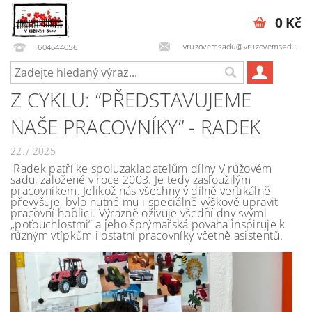
0 Kč
vruzovemsadu@vruzovemsadu.cz
604644056
Z CYKLU: “PŘEDSTAVUJEME
NAŠE PRACOVNÍKY” - RADEK
22.7.2025
Radek patří ke spoluzakladatelům dílny V růžovém
sadu, založené v roce 2003. Je tedy zasloužilým
pracovníkem. Jelikož nás všechny v dílně vertikálně
převyšuje, bylo nutné mu i speciálně výškově upravit
pracovní hoblici. Výrazně oživuje všední dny svými
„poťouchlostmi“ a jeho šprýmařská povaha inspiruje k
různým vtípkům i ostatní pracovníky včetně asistentů.