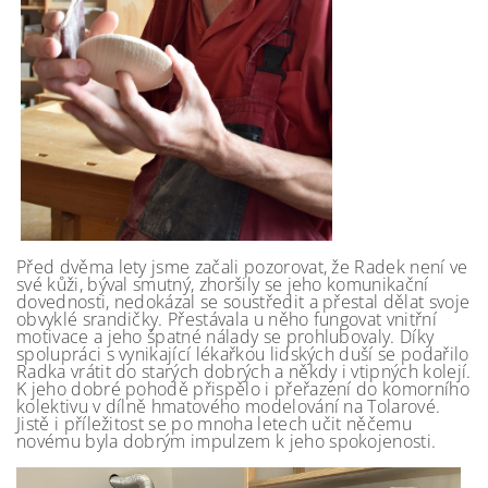
Před dvěma lety jsme začali pozorovat, že Radek není ve
své kůži, býval smutný, zhoršily se jeho komunikační
dovednosti, nedokázal se soustředit a přestal dělat svoje
obvyklé srandičky. Přestávala u něho fungovat vnitřní
motivace a jeho špatné nálady se prohlubovaly. Díky
spolupráci s vynikající lékařkou lidských duší se podařilo
Radka vrátit do starých dobrých a někdy i vtipných kolejí.
K jeho dobré pohodě přispělo i přeřazení do komorního
kolektivu v dílně hmatového modelování na Tolarové.
Jistě i příležitost se po mnoha letech učit něčemu
novému byla dobrým impulzem k jeho spokojenosti.