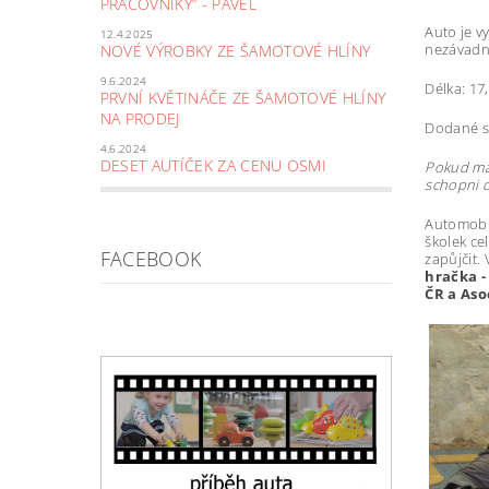
PRACOVNÍKY” - PAVEL
Auto je v
12.4.2025
nezávadn
NOVÉ VÝROBKY ZE ŠAMOTOVÉ HLÍNY
9.6.2024
Délka: 17
PRVNÍ KVĚTINÁČE ZE ŠAMOTOVÉ HLÍNY
NA PRODEJ
Dodané sa
4.6.2024
DESET AUTÍČEK ZA CENU OSMI
Pokud mát
schopni d
Automobil
školek ce
FACEBOOK
zapůjčit.
hračka -
ČR a Aso