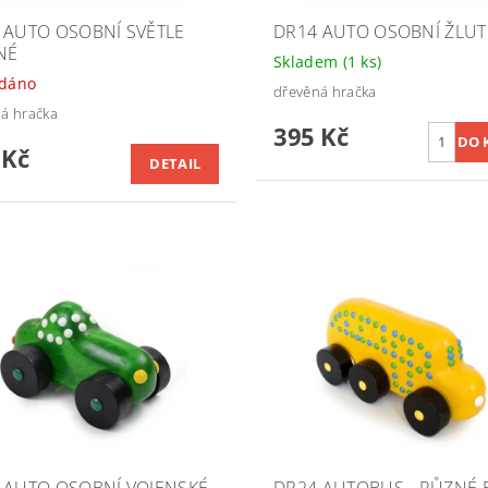
 AUTO OSOBNÍ SVĚTLE
DR14 AUTO OSOBNÍ ŽLUT
NÉ
Skladem
(1 ks)
odáno
dřevěná hračka
á hračka
395 Kč
 Kč
DETAIL