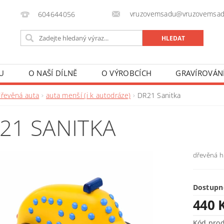
vruzovemsadu@vruzovemsad
604644056
U
O NAŠÍ DÍLNĚ
O VÝROBCÍCH
GRAVÍROVÁN
dřevěná auta
auta menší (i k autodráze)
DR21 Sanitka
21 SANITKA
dřevěná h
Dostupn
440 
Kód pro