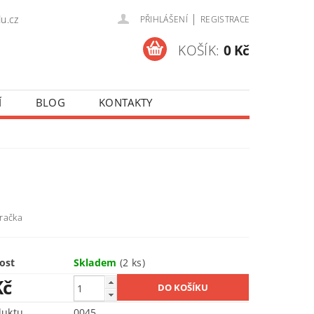
|
u.cz
PŘIHLÁŠENÍ
REGISTRACE
KOŠÍK:
0 Kč
Í
BLOG
KONTAKTY
račka
ost
Skladem
(2 ks)
Kč
duktu
0045