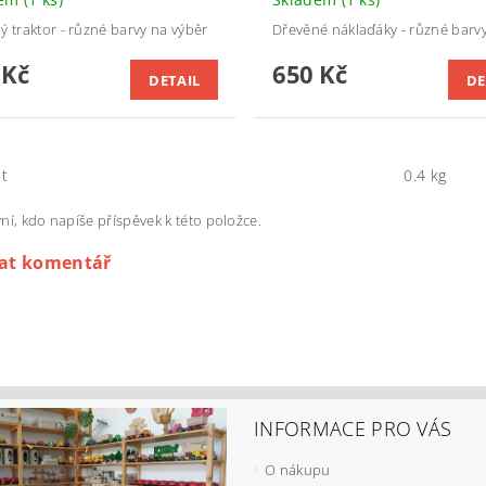
ý traktor - různé barvy na výběr
Dřevěné náklaďáky - různé barv
 Kč
650 Kč
DETAIL
DE
t
0.4 kg
ní, kdo napíše příspěvek k této položce.
dat komentář
INFORMACE PRO VÁS
O nákupu