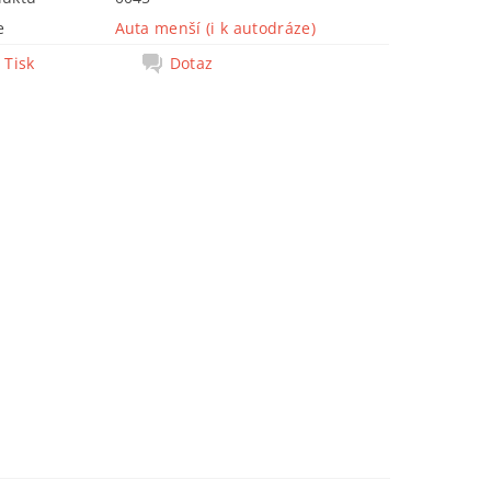
e
Auta menší (i k autodráze)
Tisk
Dotaz