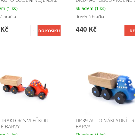
 AUTO OSOBNÍ VOJENSKÉ
DR24 AUTOBUS - RŮZNÉ 
dem
(1 ks)
Skladem
(1 ks)
á hračka
dřevěná hračka
 Kč
440 Kč
DE
 TRAKTOR S VLEČKOU -
DR39 AUTO NÁKLADNÍ - 
É BARVY
BARVY
dem
(1 ks)
Skladem
(1 ks)