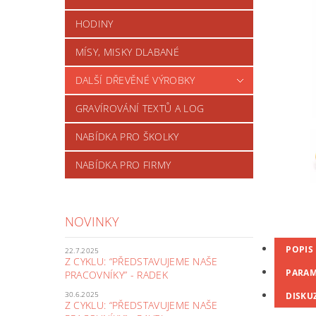
HODINY
MÍSY, MISKY DLABANÉ
DALŠÍ DŘEVĚNÉ VÝROBKY
GRAVÍROVÁNÍ TEXTŮ A LOG
NABÍDKA PRO ŠKOLKY
NABÍDKA PRO FIRMY
NOVINKY
POPIS
22.7.2025
Z CYKLU: “PŘEDSTAVUJEME NAŠE
PARAM
PRACOVNÍKY” - RADEK
30.6.2025
DISKU
Z CYKLU: “PŘEDSTAVUJEME NAŠE