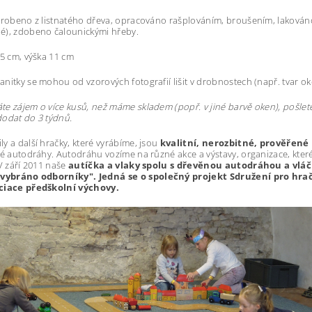
yrobeno z listnatého dřeva, opracováno rašplováním, broušením, lakován
é), zdobeno čalounickými hřeby.
,5 cm, výška 11 cm
nitky se mohou od vzorových fotografií lišit v drobnostech (např. tvar o
e zájem o více kusů, než máme skladem (popř. v jiné barvě oken), pošlet
odat do 3 týdnů.
y a další hračky, které vyrábíme, jsou
kvalitní, nerozbitné, prověřené
lé autodráhy. Autodráhu vozíme na různé akce a výstavy, organizace, které
 V září 2011 naše
autíčka a vlaky spolu s dřevěnou autodráhou a vlá
 vybráno odborníky".
Jedná se o společný projekt Sdružení pro hr
ciace předškolní výchovy.