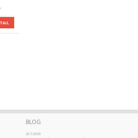
y
TAIL
BLOG
22.7.2025