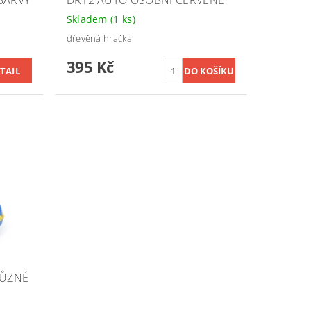
BARVY
DR12 AUTO OSOBNÍ ČERVENÉ
Skladem
(1 ks)
dřevěná hračka
395 Kč
TAIL
RŮZNÉ