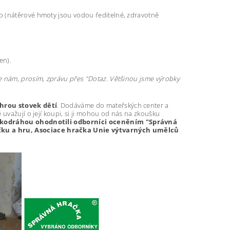
o (nátěrové hmoty jsou vodou ředitelné, zdravotně
ken).
e nám, prosím, zprávu přes "Dotaz. Většinou jsme výrobky
 hrou stovek dětí
. Dodáváme do mateřských center a
 uvažují o její koupi, si ji mohou od nás na zkoušku
čkodráhou ohodnotili odborníci oceněním
"Správná
ačku a hru, Asociace hračka Unie výtvarných umělců