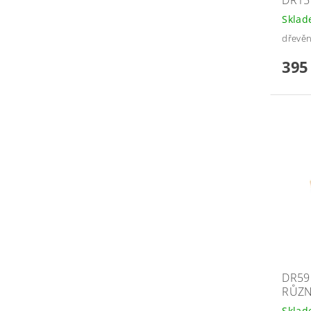
DR15
Skla
dřevěn
395
DR59
RŮZN
Skla