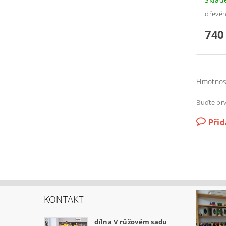
dřevěn
740
Hmotnos
Buďte prv
Při
KONTAKT
dílna V růžovém sadu