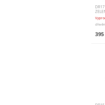
DR17
ZELE
Vypr
dřevěn
395