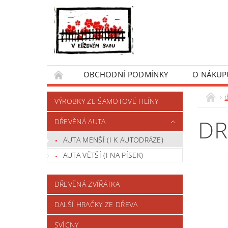
OBCHODNÍ PODMÍNKY
O NÁKUP
VÝROBKY ZE ŠAMOTOVÉ HLÍNY
DR
DŘEVĚNÁ AUTA
AUTA MENŠÍ (I K AUTODRÁZE)
AUTA VĚTŠÍ (I NA PÍSEK)
DŘEVĚNÁ ZVÍŘÁTKA
DALŠÍ HRAČKY ZE DŘEVA
SVÍCNY